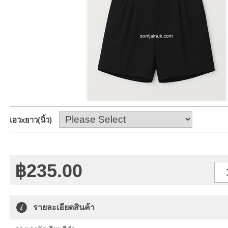
เอวxยาว(นิ้ว)
฿235.00
จำนวน
รายละเอียดสินค้า