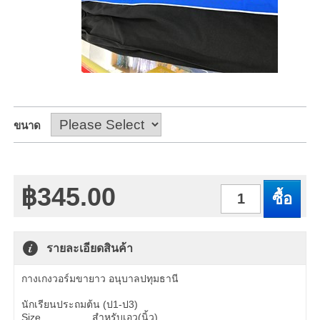
ขนาด
฿345.00
จำนวน
รายละเอียดสินค้า
กางเกงวอร์มขายาว อนุบาลปทุมธานี
นักเรียนประถมต้น (ป1-ป3)
Size สำหรับเอว(นิ้ว)